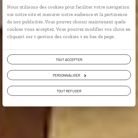
Nous utilisons des cookies pour faciliter votre navigation
Séjour à New York : Queens, Brooklyn, Harlem et
sur notre site et mesurer notre audience et la pertinence
Manhattan.
de nos publicités. Vous pouvez choisir maintenant quels
cookies vous acceptez. Vous pourrez modifier vos choix en
City break
cliquant sur « gestion des cookies » en bas de page.
Voir les 1071 avis sur les voyages aux Etats-
TOUT ACCEPTER
Unis
PERSONNALISER
VOIR LA GALERIE PHOTOS
TOUT REFUSER