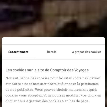
La Malaisie et ses
Consentement
Détails
À propos des cookies
mystères
Les cookies sur le site de Comptoir des Voyages
Nous utilisons des cookies pour faciliter votre navigation
Circuit sur la côte ouest malaisienne : Malacca,
sur notre site et mesurer notre audience et la pertinence
Cameron Highlands, Langkawi.
de nos publicités. Vous pouvez choisir maintenant quels
cookies vous acceptez. Vous pourrez modifier vos choix en
Voyager à l’essentiel
cliquant sur « gestion des cookies » en bas de page.