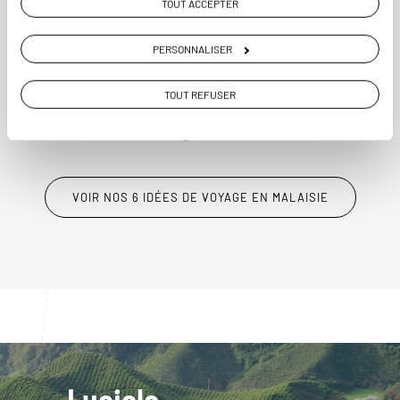
TOUT ACCEPTER
Besar en Malaisie.
PERSONNALISER
15 jours / 12 nuits
à partir de 3600€
TOUT REFUSER
VOIR NOS 6 IDÉES DE VOYAGE EN MALAISIE
Luciole,