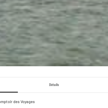
py family en Mala
Détails
cuit famille en Malaisie : villes, verdure et plages idylliq
Comptoir des Voyages