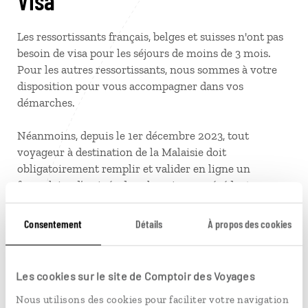
Visa
Les ressortissants français, belges et suisses n'ont pas
besoin de visa pour les séjours de moins de 3 mois.
Pour les autres ressortissants, nous sommes à votre
disposition pour vous accompagner dans vos
démarches.
Néanmoins, depuis le 1er décembre 2023, tout
voyageur à destination de la Malaisie doit
obligatoirement remplir et valider en ligne un
formulaire d’arrivée dans les 3 jours précédant son
arrivée sur le territoire malaisien.
La liste des voyageurs concernés, ainsi que le
Consentement
Détails
À propos des cookies
formulaire, dénommé Malaysian Digital Arrival Card
(MDAC), sont accessibles via le site internet officiel :
https://imigresen-online.imi.gov.my/mdac/main
Les cookies sur le site de Comptoir des Voyages
Nous utilisons des cookies pour faciliter votre navigation