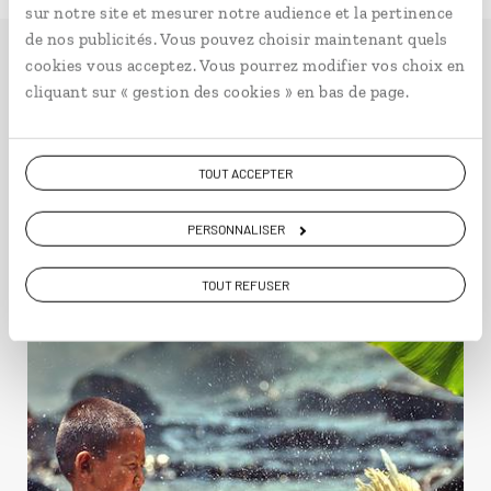
sur notre site et mesurer notre audience et la pertinence
de nos publicités. Vous pouvez choisir maintenant quels
cookies vous acceptez. Vous pourrez modifier vos choix en
cliquant sur « gestion des cookies » en bas de page.
Idées de voyage en
Malaisie
TOUT ACCEPTER
PERSONNALISER
Faune & safari
TOUT REFUSER
En famille Malaisie