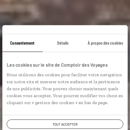
Consentement
Détails
À propos des cookies
Le Sud des vallées
Les cookies sur le site de Comptoir des Voyages
aux vagues
Nous utilisons des cookies pour faciliter votre navigation
sur notre site et mesurer notre audience et la pertinence
Autotour Sud du Maroc entre l’océan Atlantique, le
de nos publicités. Vous pouvez choisir maintenant quels
désert et les vallées.
cookies vous acceptez. Vous pourrez modifier vos choix en
cliquant sur « gestion des cookies » en bas de page.
Voir les 206 avis sur les voyages au Maroc
TOUT ACCEPTER