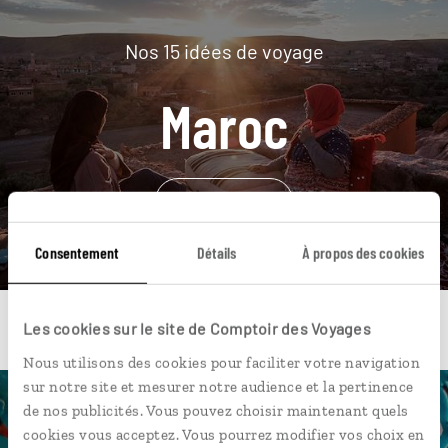
Nos 15 idées de voyage
Maroc
DÉCOUVRIR
Consentement
Détails
À propos des cookies
Les cookies sur le site de Comptoir des Voyages
Nous utilisons des cookies pour faciliter votre navigation
sur notre site et mesurer notre audience et la pertinence
de nos publicités. Vous pouvez choisir maintenant quels
Une envie de voyage
cookies vous acceptez. Vous pourrez modifier vos choix en