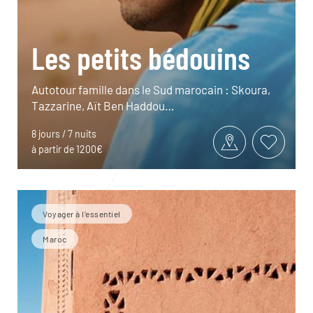
Les petits bédouins
Autotour famille dans le Sud marocain : Skoura,
Tazzarine, Aït Ben Haddou…
8 jours / 7 nuits
à partir de 1200€
Voyager à l’essentiel
Maroc