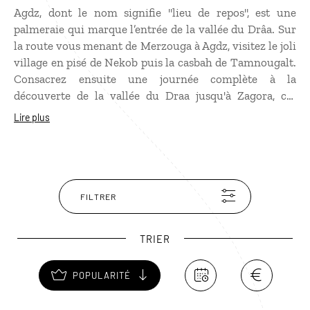
Agdz, dont le nom signifie "lieu de repos", est une
palmeraie qui marque l’entrée de la vallée du Drâa. Sur
la route vous menant de Merzouga à Agdz, visitez le joli
village en pisé de Nekob puis la casbah de Tamnougalt.
Consacrez ensuite une journée complète à la
découverte de la vallée du Draa jusqu'à Zagora, cet
immense ruban de verdure qui serpente sur 250
Lire plus
kilomètres dans le désert. Le Drâa était dans l’Antiquité
le fleuve le plus long du Maroc. Ses eaux disparaissent
aujourd’hui dans le sable après avoir parcouru plus 200
kilomètres. Tout du long se succèdent palmeraies d'un
vert profond, villages de terre et casbahs en ocre rouge.
FILTRER
TRIER
POPULARITÉ