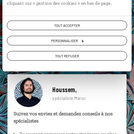
cliquant sur « gestion des cookies » en bas de page.
particulière ?
TOUT ACCEPTER
Agdz
Anti-Atlas
Désert
Aït Benhaddou
PERSONNALISER
Atlas
Dunes de Chegaga
Agafay
TOUT REFUSER
Boumalne du Dadès
Essaouira
Aït Benhaddou
Houssem,
spécialiste Maroc
Suivez vos envies et demandez conseils à nos
spécialistes
Ils sauront organiser votre itinéraire au plus