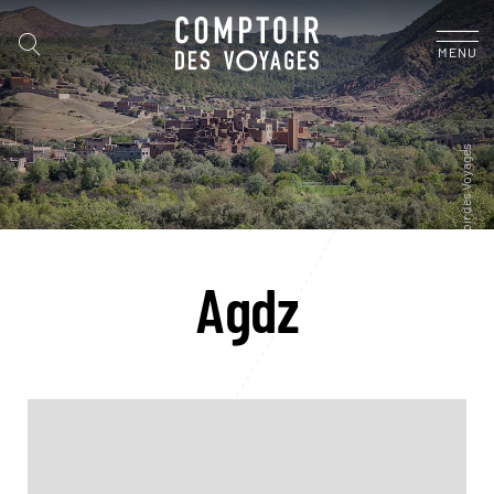
MENU
Agdz