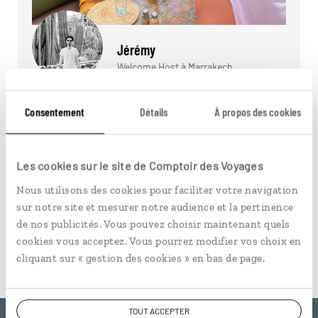
Jérémy
Welcome Host à Marrakech
Le temps d'un café, rencontrez notre Welcome
Consentement
Détails
À propos des cookies
Host Jérémy qui vit à Marrakech depuis 2010.
Lire son interview
Les cookies sur le site de Comptoir des Voyages
Nous utilisons des cookies pour faciliter votre navigation
sur notre site et mesurer notre audience et la pertinence
de nos publicités. Vous pouvez choisir maintenant quels
cookies vous acceptez. Vous pourrez modifier vos choix en
Pour aller plus loin
cliquant sur « gestion des cookies » en bas de page.
TOUT ACCEPTER