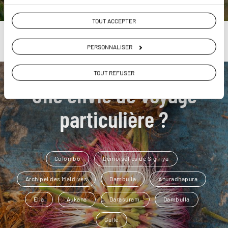
TOUT ACCEPTER
PERSONNALISER
TOUT REFUSER
Une envie de voyage
particulière ?
Colombo
Demoiselles de Sigiriya
Archipel des Maldives
Dambulla
Anuradhapura
Ella
Aukana
Darasuram
Dambulla
Galle