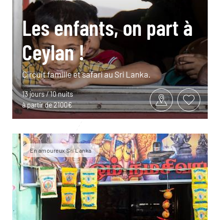
Les enfants, on part à
Ceylan !
Circuit famille et safari au Sri Lanka.
13 jours / 10 nuits
à partir de 2100€
En amoureux Sri Lanka