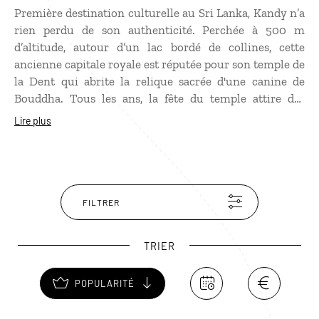
Première destination culturelle au Sri Lanka, Kandy n’a
rien perdu de son authenticité. Perchée à 500 m
d’altitude, autour d’un lac bordé de collines, cette
ancienne capitale royale est réputée pour son temple de
la Dent qui abrite la relique sacrée d'une canine de
Bouddha. Tous les ans, la fête du temple attire des
millions de pèlerins. Découvrir Kandy, c'est se plonger
Lire plus
dans une ambiance envoûtante, presque mystique, où
le culte bouddhique est très présent.
FILTRER
TRIER
POPULARITÉ