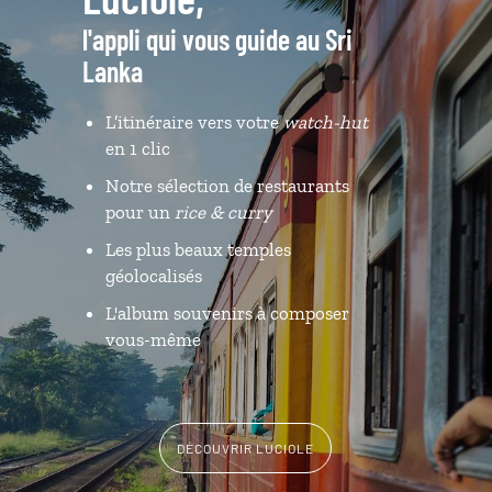
l'appli qui vous guide au Sri
Lanka
L’itinéraire vers votre
watch-hut
en 1 clic
Notre sélection de restaurants
pour un
rice & curry
Les plus beaux temples
géolocalisés
L'album souvenirs à composer
vous-même
DÉCOUVRIR LUCIOLE