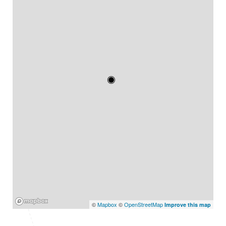
Mapbox
©
Mapbox
©
OpenStreetMap
Improve this map