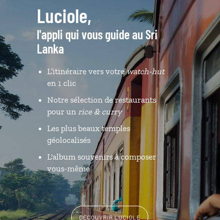
Luciole,
l'appli qui vous guide au Sri
Lanka
L’itinéraire vers votre
watch-hut
en 1 clic
Notre sélection de restaurants
pour un
rice & curry
Les plus beaux temples
géolocalisés
L'album souvenirs à composer
vous-même
DÉCOUVRIR LUCIOLE