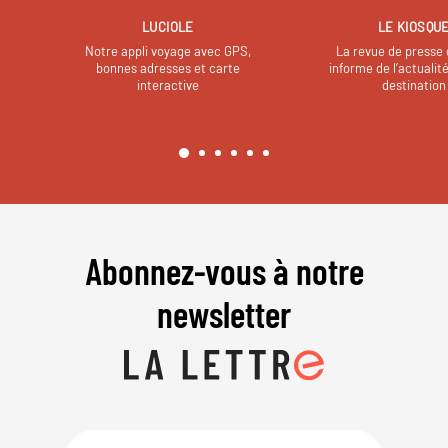
LUCIOLE
LE KIOSQU
Notre appli voyage avec GPS,
La revue de presse 
bonnes adresses et carte
informe de l’actualit
interactive
destination
Abonnez-vous à notre
newsletter