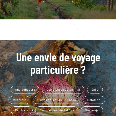
Une envie de voyage
particulière ?
Anuradhapura
Demoiselles de Sigiriya
Galle
Mihintale
Plages de l'est du Sri Lanka
Colombo
Dambana
Parc national de Gal Oya
Sinharaja