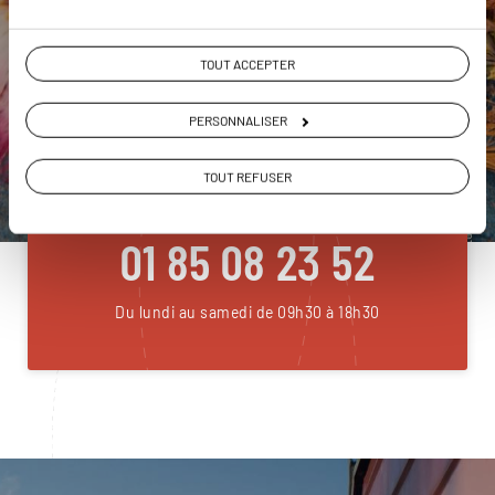
TOUT ACCEPTER
DEMANDER UN DEVIS
PERSONNALISER
ou
TOUT REFUSER
Construisez votre voyage avec un spécialiste Sri
Lanka
01 85 08 23 52
Du lundi au samedi de 09h30 à 18h30