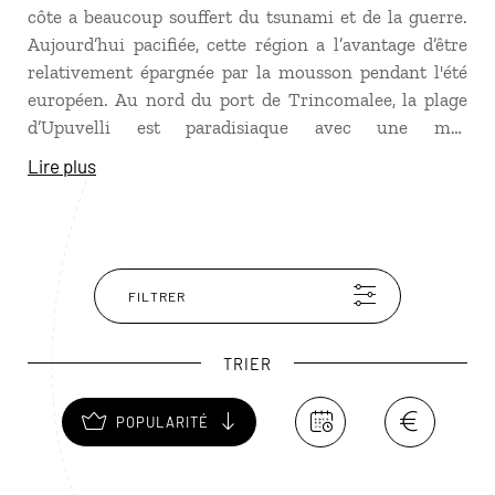
côte a beaucoup souffert du tsunami et de la guerre.
Aujourd’hui pacifiée, cette région a l’avantage d’être
relativement épargnée par la mousson pendant l'été
européen. Au nord du port de Trincomalee, la plage
d’Upuvelli est paradisiaque avec une mer
particulièrement limpide. Plus au nord, Arugam Bay
Lire plus
est une station balnéaire pleine de charme, dont le
“swell“ est très recherché par les surfeurs. Dans cette
région se trouve la belle plage Passikudah, station
balnéaire en plein renouveau, encore peu fréquentée.
FILTRER
TRIER
POPULARITÉ