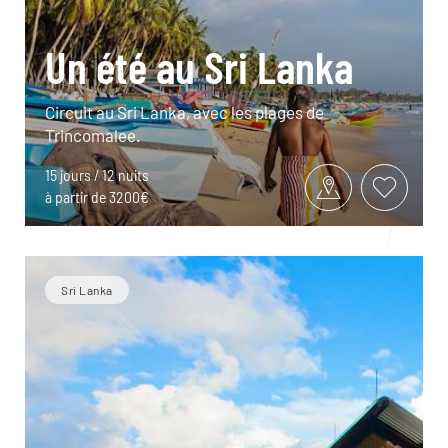
Un été au Sri Lanka
Circuit au Sri Lanka, avec les plages de
Trincomalee.
15 jours / 12 nuits
à partir de 3200€
Sri Lanka