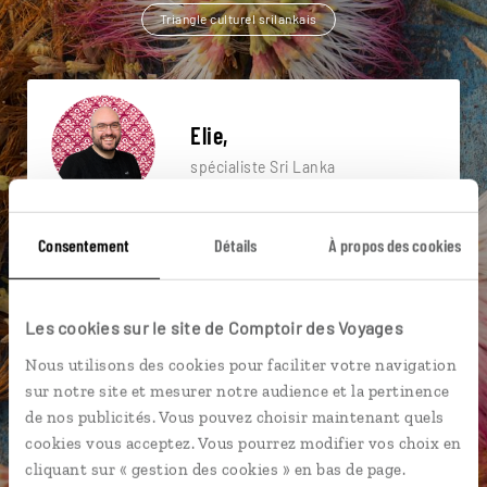
Triangle culturel srilankais
Elie,
spécialiste Sri Lanka
Suivez vos envies et demandez conseils à nos
Consentement
Détails
À propos des cookies
spécialistes
Ils sauront organiser votre itinéraire au plus
près de vos envies et de la réalité du pays.
Les cookies sur le site de Comptoir des Voyages
Échangez en face à face ou depuis nos studios
Nous utilisons des cookies pour faciliter votre navigation
connectés en agence, mais aussi par email ou
sur notre site et mesurer notre audience et la pertinence
téléphone.
de nos publicités. Vous pouvez choisir maintenant quels
cookies vous acceptez. Vous pourrez modifier vos choix en
Vous gardez le même interlocuteur avant,
cliquant sur « gestion des cookies » en bas de page.
pendant et après votre voyage.