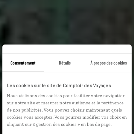
Consentement
Détails
À propos des cookies
Le grand éventail du
Les cookies sur le site de Comptoir des Voyages
Vietnam
Nous utilisons des cookies pour faciliter votre navigation
sur notre site et mesurer notre audience et la pertinence
Circuit complet au Vietnam : Hanoi, Sapa, Hoi An, Can
de nos publicités. Vous pouvez choisir maintenant quels
Tho, Ben Tre…
cookies vous acceptez. Vous pourrez modifier vos choix en
cliquant sur « gestion des cookies » en bas de page.