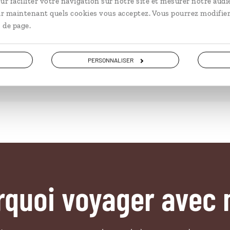
ur faciliter votre navigation sur notre site et mesurer notre audi
à partir de 3900€
à pa
ir maintenant quels cookies vous acceptez. Vous pourrez modifier
 de page.
PERSONNALISER
rquoi voyager avec 