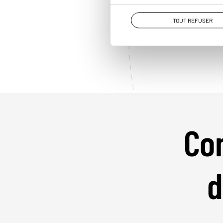
Stéphanie,
Spécialiste Namibie
TOUT REFUSER
Lire l'interview
Con
d