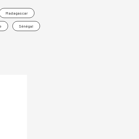
Madagascar
e
Sénégal