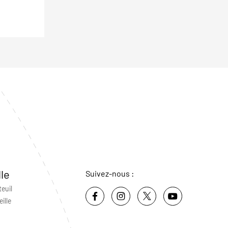
lle
Suivez-nous :
teuil
ille