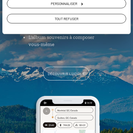
Notre sélection de bars et
PERSONNALISER
microbrasseries
TOUT REFUSER
Les plus beaux parcs nationaux
géolocalisés
L'album souvenirs à composer
vous-même
DÉCOUVRIR LUCIOLE