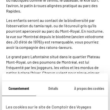
ou nautiques comme le tennis, le baseball, le kite surf,
l'aviron, le patin à roues alignées pratiqué au parc des
Rapides.
Les enfants seront au contact de la biodiversité par
l'observation du tamia rayé, ou de l'écureuil gris qu'ils
pourront apercevoir au parc du Mont-Royal. En nocturne,
la vue sur Montréal depuis le biodôme (ancien vélodrome
des JO d'été de 1976) y est remarquable, vous pourriez
avoir la compagnie des ratons-laveurs.
Le grand parc Lafontaine situé dans le quartier Plateau
Mont-Royal, un des poumons de Montréal, est lui
fréquenté par les joggeurs, les vélos et les mordus de
patins à glace l'hiver. Chacun y vient pour pique-niquer
en pleine ville, écouter les joueurs de musique
ambulants, s'amuser à compter les écureuils, ou chanter
Consentement
Détails
À propos des cookies
Le p'tit bonheur
en regardant la statue de Félix Leclerc.
Les cookies sur le site de Comptoir des Voyages