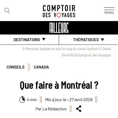
MENU
DESTINATIONS
THÉMATIQUES
À Montréal, balade en vélo le long du canal Lachine © David
Giral/REA/Comptoir des Voyages
CONSEILS
CANADA
Que faire à Montréal ?
4 min
Mis à jour le : 27 avril 2026
Par La Rédaction