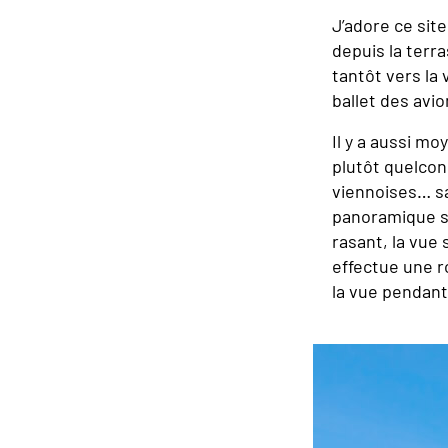
J’adore ce sit
depuis la terr
tantôt vers la 
ballet des avi
Il y a aussi mo
plutôt quelcon
viennoises… sa
panoramique si
rasant, la vue
effectue une r
la vue pendant