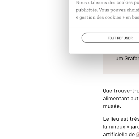
marche depuis l
Nous utilisons des cookies po
publicités. Vous pouvez chois
mètres.
« gestion des cookies » en bas
TOUT REFUSER
Bon à sav
Depuis le
um Grafar
Que trouve-t-o
alimentant autr
musée.
Le lieu est tr
lumineux « jar
artificielle de
G