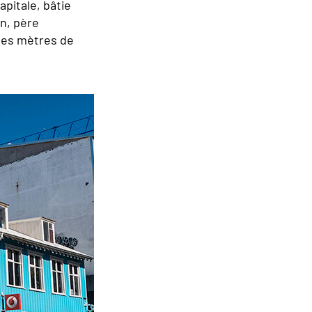
pitale, bâtie
n, père
ques mètres de