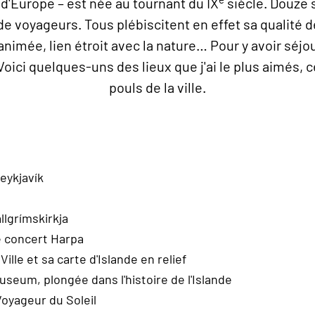
d'Europe – est née au tournant du IX
siècle. Douze si
voyageurs. Tous plébiscitent en effet sa qualité de v
animée, lien étroit avec la nature… Pour y avoir séjou
Voici quelques-uns des lieux que j'ai le plus aimés, 
pouls de la ville.
eykjavík
allgrímskirkja
e concert Harpa
Ville et sa carte d'Islande en relief
seum, plongée dans l'histoire de l'Islande
 Voyageur du Soleil