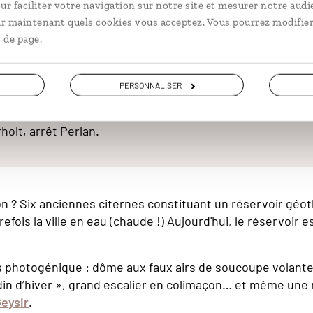
e centre-ville de Reyjavík et l'ascension d'une colline cu
ur faciliter votre navigation sur notre site et mesurer notre audi
ir maintenant quels cookies vous acceptez. Vous pourrez modifier
 de page.
PERSONNALISER
oir
 centre-ville, vous pouvez aussi prendre le bus 18, direct
holt, arrêt Perlan.
n ? Six anciennes citernes constituant un réservoir géo
efois la ville en eau (chaude !) Aujourd'hui, le réservoir 
ès photogénique : dôme aux faux airs de soucoupe volante
din d’hiver », grand escalier en colimaçon… et même une 
eysir
.