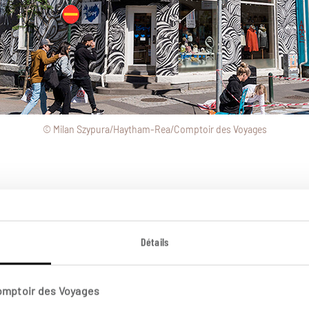
© Milan Szypura/Haytham-Rea/Comptoir des Voyages
Détails
Comptoir des Voyages
é, Perlan n'en mérite pas moins un détour. Comptez 40 