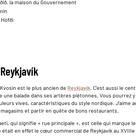
áðið, la maison du Gouvernement
rnin
 Höfði
 Reykjavík
 Kvosin est le plus ancien de
Reykjavík
. C'est aussi le cent
le une balade dans ses artères piétonnes. Vous pourrez y
leurs vives, caractéristiques du style nordique. J’aime au
magasins et partir en quête de bons restaurants.
eti, qui signifie « rue principale », est celle qui marque l
e était en effet le cœur commercial de Reykjavík au XVIIIe 