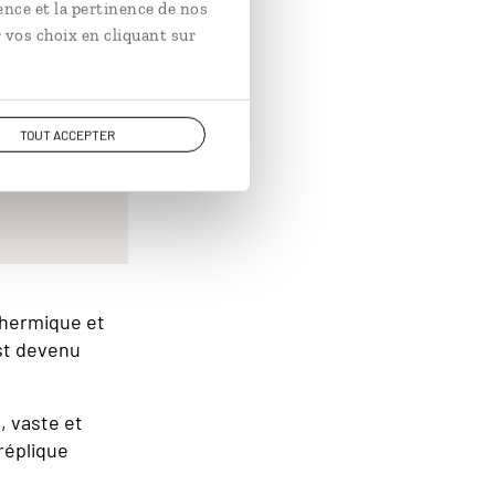
lminant à 61
ence et la pertinence de nos
 vos choix en cliquant sur
TOUT ACCEPTER
ion Spöng
thermique et
est devenu
, vaste et
réplique