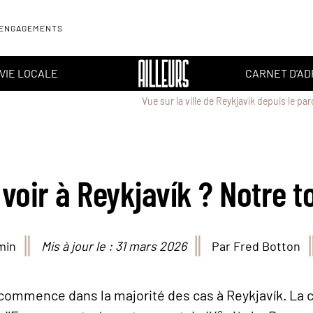
 ENGAGEMENTS
VIE LOCALE
CARNET D'A
Vue sur la ville de Reykjavik depuis le 
voir à Reykjavík ? Notre t
min
Mis à jour le : 31 mars 2026
Par Fred Botton
commence dans la majorité des cas à Reykjavík. La cap
e