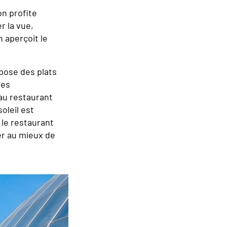
on profite
r la vue,
n aperçoit le
opose des plats
ies
au restaurant
oleil est
 le restaurant
er au mieux de