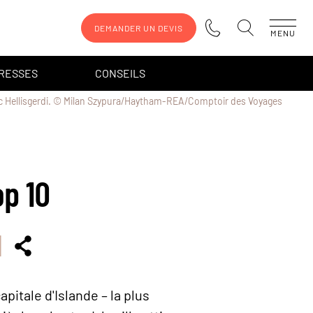
DEMANDER UN DEVIS
MENU
DRESSES
CONSEILS
parc Hellisgerdi. © Milan Szypura/Haytham-REA/Comptoir des Voyages
op 10
itale d'Islande – la plus