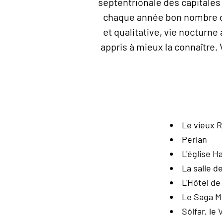
septentrionale des capitales 
chaque année bon nombre de 
et qualitative, vie nocturne 
appris à mieux la connaître. 
Le vieux R
Perlan
L'église H
La salle d
L'Hôtel de 
Le Saga Mu
Sólfar, le