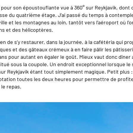
e pour son époustouflante vue à 360° sur Reykjavík, dont 
asse du quatrième étage. J’ai passé du temps à contemple
ville et les montagnes au loin, tantôt vers l’aéroport où l’o
ons et des hélicoptères.
yen de s’y restaurer, dans la journée, à la cafétéria qui pr
ques et des gâteaux crémeux à en faire pâlir les pâtisser
ns pour autant en égaler le goût. Mieux vaut donc dîner 
tué sous la coupole. Un endroit exceptionnel lorsque le s
 sur Reykjavík étant tout simplement magique. Petit plus :
otation toutes les deux heures pour permettre de profit
 le repas.