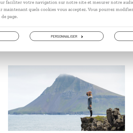
Les toits végéta
ur faciliter votre navigation sur notre site et mesurer notre audi
ir maintenant quels cookies vous acceptez. Vous pourrez modifier
 de page.
Certaines maisons traditionn
grâce à leur toiture végétal
explorer l'histoire de cette 
PERSONNALISER
En lire plus
Nord de l’île.
© Haukursig.com