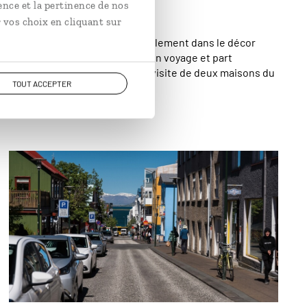
lisés d'Islande
ence et la pertinence de nos
 vos choix en cliquant sur
elles d’Islande se fondent littéralement dans le décor
isée. Fred vous embarque dans son voyage et part
technique ancestrale à travers la visite de deux maisons du
TOUT ACCEPTER
Ne cherchez pas la fameuse arche dorée dans les
rues de Reykjavik. © Milan Szypura/Haytham-
REA/Comptoir des Voyages