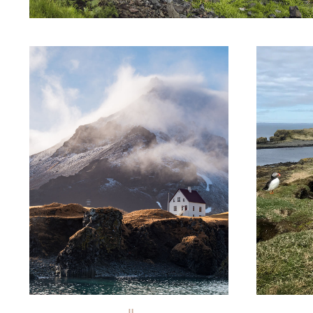
© Michalis Palis/stock adobe
© Erik_AJ