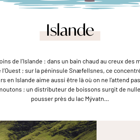
Islande
 coins de l’Islande : dans un bain chaud au creux des 
e l’Ouest ; sur la péninsule Snæfellsnes, ce concentr
eurs en Islande aime aussi être là où on ne l’attend pa
outons ; un distributeur de boissons surgit de nulle 
pousser près du lac Mývatn…
ns le centre de l'Islande. © Karsten