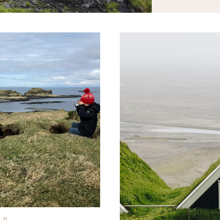
V/stock adobe
© Lightfield studios/sto