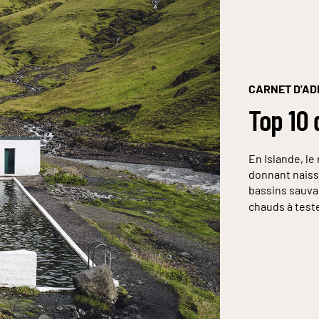
CARNET D'A
Top 10 
En Islande, le
donnant naiss
bassins sauva
chauds à test