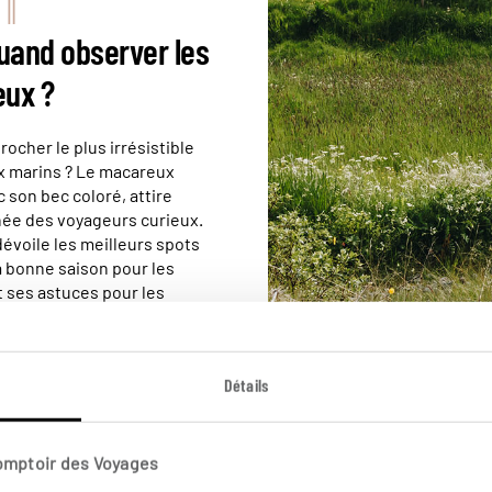
uand observer les
ux ?
rocher le plus irrésistible
x marins ? Le macareux
 son bec coloré, attire
ée des voyageurs curieux.
évoile les meilleurs spots
la bonne saison pour les
 ses astuces pour les
ier sans les
n lire plus
Détails
VIE LOCALE
Comptoir des Voyages