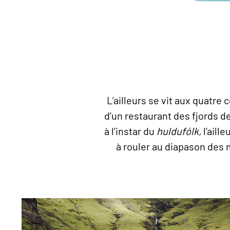
L’ailleurs se vit aux quatre
d’un restaurant des fjords d
à l’instar du
huldufólk,
l’aill
à rouler au diapason des m
La piscine Laugafellslaug, au milieu de nulle part da
Winegeart/Unsplash