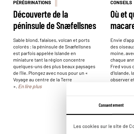
PÉRÉGRINATIONS
CONSEILS
Découverte de la
Où et q
péninsule de Snæfellsnes
macare
Sable blond, falaises, volcan et ports
Envie d’app
colorés : la péninsule de Snæfellsnes
des oiseau
est parfois appelée Islande en
moine, avec
miniature tant la région concentre
chaque ann
quelques-uns des plus beaux paysages
Fred vous d
de l'île. Plongez avec nous pour un «
d’Islande, 
Voyage au centre de la Terre
observer et
En lire plus
photograph
».
E
déranger.
Consentement
Les cookies sur le site de 