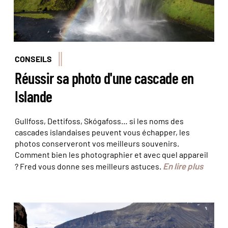
CONSEILS
Réussir sa photo d'une cascade en
Islande
Gullfoss, Dettifoss, Skógafoss… si les noms des
cascades islandaises peuvent vous échapper, les
photos conserveront vos meilleurs souvenirs.
Comment bien les photographier et avec quel appareil
En lire plus
? Fred vous donne ses meilleurs astuces.
Fred a percé le mystère des jökulhlaup © Fred
Botton