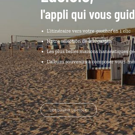
l'appli qui vous gu
L’itinéraire vers votre
gasthof
en 1 clic
Notre sélection de
biergarten
Les plus belles maisons hanséatiques gé
L'album souvenirs à composer vous-m
DÉCOUVRIR LUCIOLE