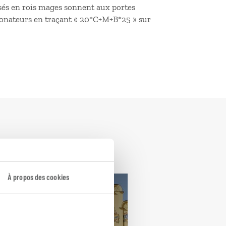
isés en rois mages sonnent aux portes
 donateurs en traçant « 20*C+M+B*25 » sur
À propos des cookies
 train
République Tchèque