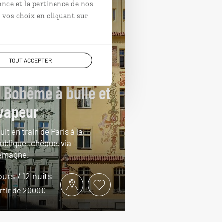
ence et la pertinence de nos
 vos choix en cliquant sur
TOUT ACCEPTER
 Bohême à bulle et
vapeur
uit en train de Paris à la
ublique tchèque, via
llemagne.
ours / 12 nuits
artir de 2000€