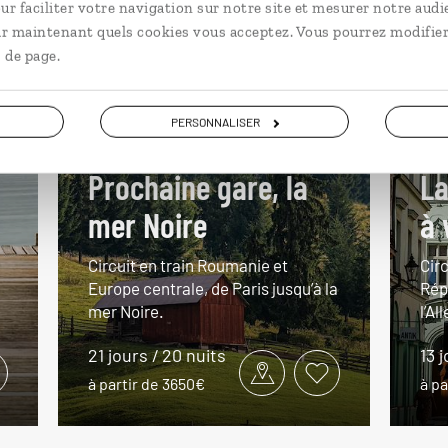
ur faciliter votre navigation sur notre site et mesurer notre audi
ir maintenant quels cookies vous acceptez. Vous pourrez modifier
 de page.
PERSONNALISER
Prochaine gare, la
La
mer Noire
à 
Circuit en train Roumanie et
Circ
Europe centrale, de Paris jusqu’à la
Rép
mer Noire.
l’A
21 jours / 20 nuits
13 j
à partir de 3650€
à p