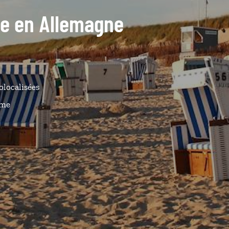
ide en Allemagne
olocalisées
ême