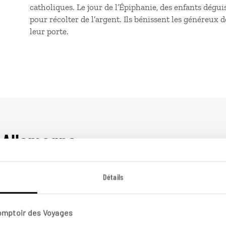
catholiques. Le jour de l’Épiphanie, des enfants dégu
pour récolter de l’argent. Ils bénissent les généreux
leur porte.
 Allemagne
Détails
En train
Roumanie
En
Comptoir des Voyages