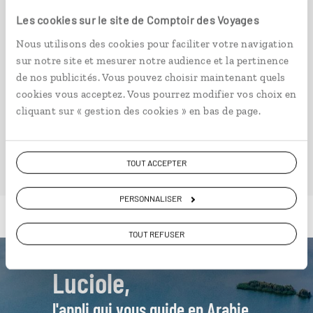
à partir de 5000€
Les cookies sur le site de Comptoir des Voyages
Nous utilisons des cookies pour faciliter votre navigation
sur notre site et mesurer notre audience et la pertinence
de nos publicités. Vous pouvez choisir maintenant quels
cookies vous acceptez. Vous pourrez modifier vos choix en
VOIR NOS 3 IDÉES DE VOYAGE EN ARABIE
cliquant sur « gestion des cookies » en bas de page.
SAOUDITE
TOUT ACCEPTER
PERSONNALISER
TOUT REFUSER
Luciole,
l'appli qui vous guide en Arabie