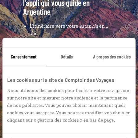
l'appli qui vous guide en
Argentine
L’itinéraire vers votre
estancia
en 1
clic
Notre sélection d'
empanaderías
et
de
bodegones
Consentement
Détails
À propos des cookies
Les plus spectaculaires
lagunes géolocalisées
L'album souvenirs à composer
Les cookies sur le site de Comptoir des Voyages
vous-même
Nous utilisons des cookies pour faciliter votre navigation
sur notre site et mesurer notre audience et la pertinence
de nos publicités. Vous pouvez choisir maintenant quels
DÉCOUVRIR LUCIOLE
cookies vous acceptez. Vous pourrez modifier vos choix en
cliquant sur « gestion des cookies » en bas de page.