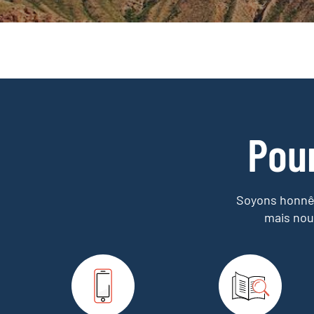
Pou
Soyons honnêt
mais nou