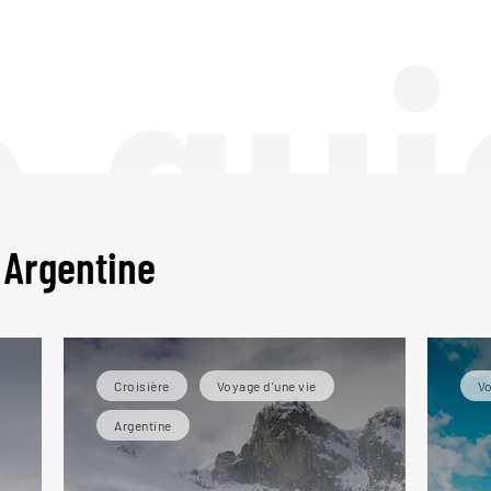
e gui
 Argentine
Croisière
Voyage d'une vie
Vo
Argentine