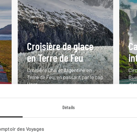
Croisière de glace
Ca
en Terre de Feu
in
Croisière Chili et Argentine en
Cir
Terre de Feu, en passant par le cap
Bue
Horn.
d’I
11 jours / 9 nuits
15 j
à partir de 6550€
à pa
Détails
Comptoir des Voyages