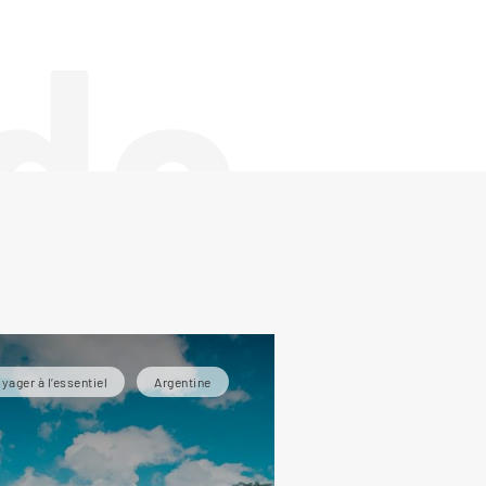
de
yager à l’essentiel
Argentine