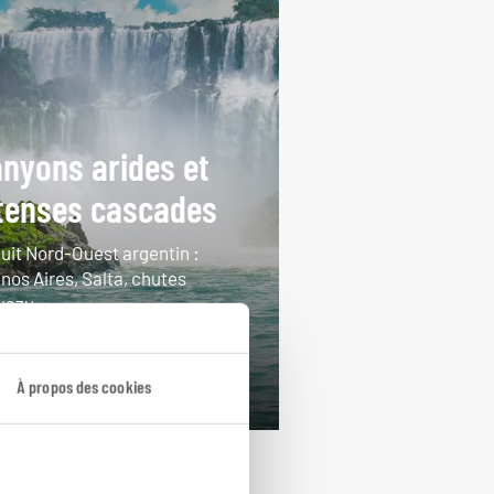
nyons arides et
tenses cascades
cuit Nord-Ouest argentin :
nos Aires, Salta, chutes
guazu.
ours / 12 nuits
rtir de 4050€
À propos des cookies