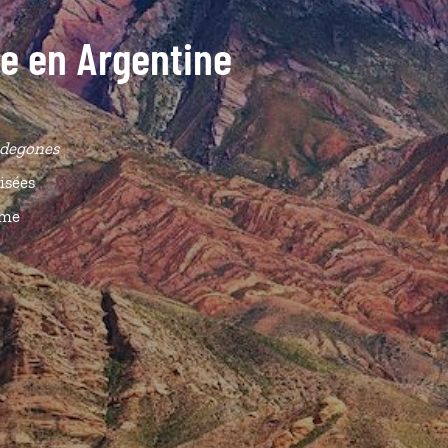
de en Argentine
degones
isées
ême