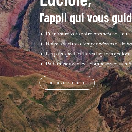
l'appli qui vous gui
L’itinéraire vers votre
estancia
en 1 clic
Notre sélection d'
empanaderías
et de
bo
Les plus spectaculaires lagunes géolocal
L'album souvenirs à composer vous-m
DÉCOUVRIR LUCIOLE