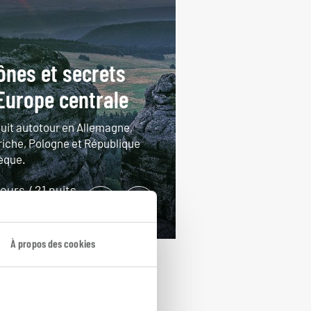
ônes et secrets
Europe centrale
cuit autotour en Allemagne,
riche, Pologne et République
èque.
jours / 21 nuits
rtir de 2900€
À propos des cookies