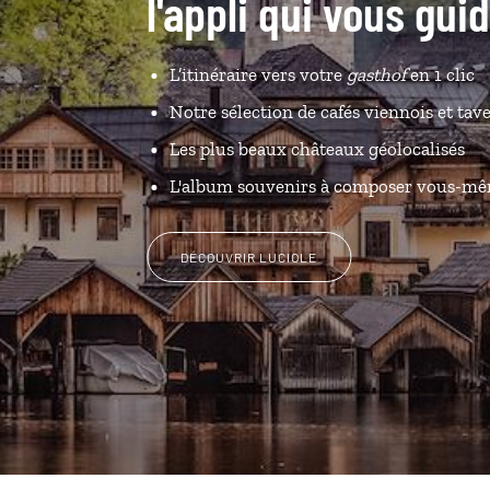
l'appli qui vous gui
L’itinéraire vers votre
gasthof
en 1 clic
Notre sélection de cafés viennois et tav
Les plus beaux châteaux géolocalisés
L'album souvenirs à composer vous-m
DÉCOUVRIR LUCIOLE