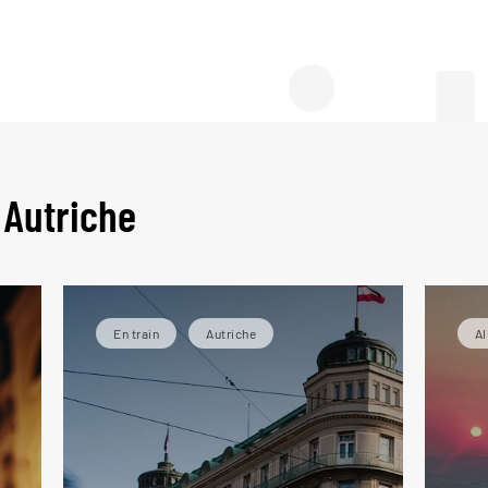
 gui
 Autriche
En train
Autriche
A