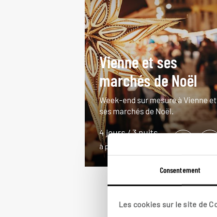
Vienne et ses
marchés de Noël
Week-end sur mesure à Vienne et
ses marchés de Noël.
4 jours / 3 nuits
à partir de 1050€
Consentement
Les cookies sur le site de 