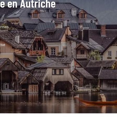
de en Autriche
ernes
ême