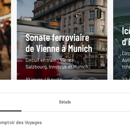
Ic
Sonate ferroviaire
d’
de Vienne à Munich
Cir
Circuit en train : Vienne,
Aut
Salzbourg, Innsbruk et Munich.
tch
10 jours / 9 nuits
22 
à partir de 1800€
à pa
Détails
Comptoir des Voyages
VOIR NOS 12 IDÉES DE VOYAGE EN AUTRICHE