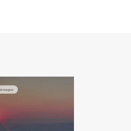
de
llemagne