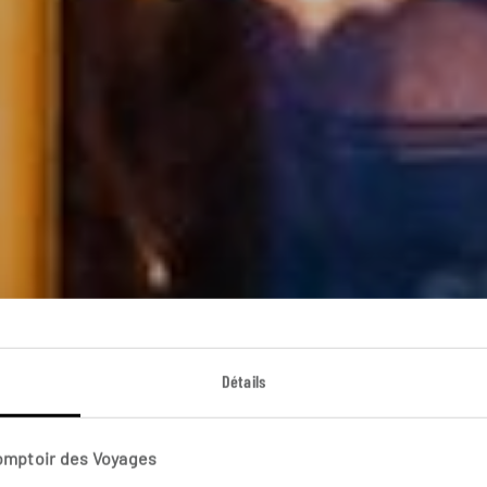
isses d'Europe cen
Détails
cuit en train à Budapest, Vienne, Prague, Brno et Bratisl
Comptoir des Voyages