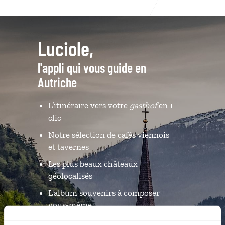
Luciole,
l'appli qui vous guide en
Autriche
L’itinéraire vers votre
gasthof
en 1
clic
Notre sélection de cafés viennois
et tavernes
Les plus beaux châteaux
géolocalisés
L'album souvenirs à composer
vous-même