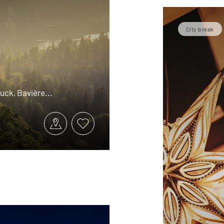
City break
uck, Bavière...