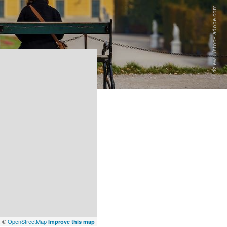
x
©
OpenStreetMap
Improve this map