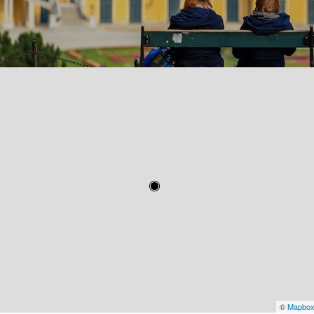
©
Mapbo