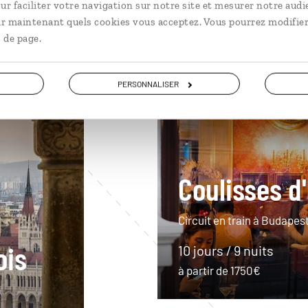
ur faciliter votre navigation sur notre site et mesurer notre audi
ir maintenant quels cookies vous acceptez. Vous pourrez modifier
 de page.
PERSONNALISER
En train
Grands sites
Coulisses d
Circuit en train à Budapes
ois
10 jours / 9 nuits
à partir de 1750€