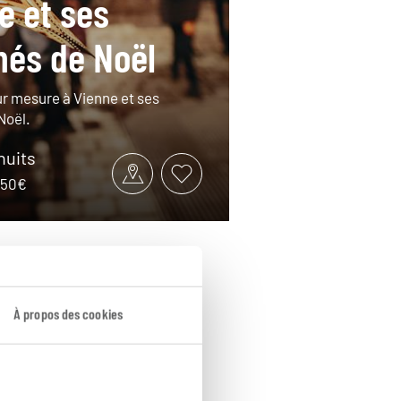
e et ses
és de Noël
r mesure à Vienne et ses
Noël.
 nuits
1050€
À propos des cookies