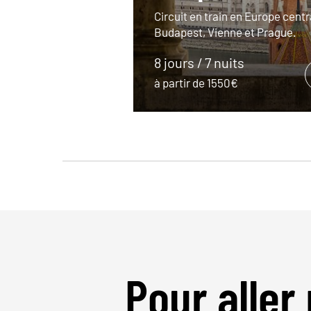
Circuit en train en Europe centr
Budapest, Vienne et Prague.
8 jours / 7 nuits
à partir de 1550€
Pour aller 