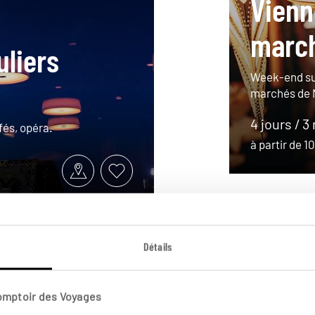
Vienn
march
liers
Week-end su
marchés de 
4 jours / 3
fés, opéra.
à partir de 
Détails
Comptoir des Voyages