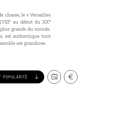
 chasse, le « Versailles
e
e
VIII
au début du XX
s plus grands du monde.
i, est authentique tout
nsemble est grandiose.
POPULARITÉ