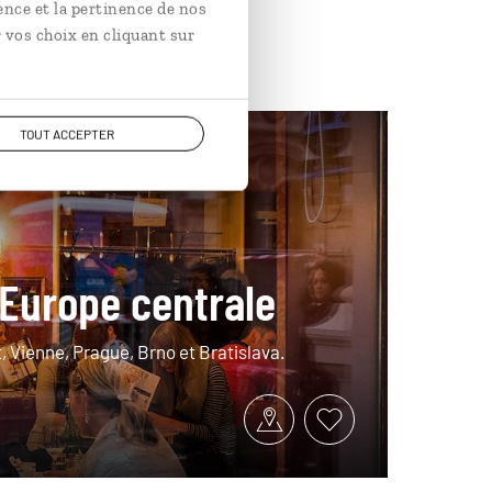
ence et la pertinence de nos
 vos choix en cliquant sur
TOUT ACCEPTER
Hongrie
'Europe centrale
t, Vienne, Prague, Brno et Bratislava.