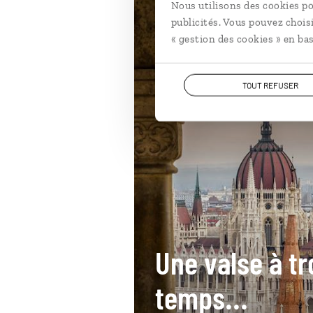
Nous utilisons des cookies po
Hongrie
publicités. Vous pouvez chois
« gestion des cookies » en bas
TOUT REFUSER
Une valse à tr
temps...