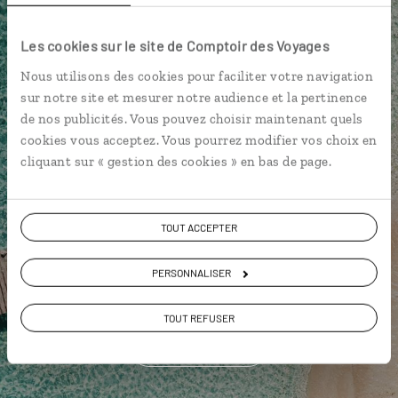
Luciole,
Les cookies sur le site de Comptoir des Voyages
l'appli qui vous guide au Belize
Nous utilisons des cookies pour faciliter votre navigation
sur notre site et mesurer notre audience et la pertinence
L’itinéraire vers votre hôtel
en 1
de nos publicités. Vous pouvez choisir maintenant quels
clic
cookies vous acceptez. Vous pourrez modifier vos choix en
Notre sélection de petites adresses
cliquant sur « gestion des cookies » en bas de page.
gourmandes
Les plus beaux sites mayas
géolocalisés
TOUT ACCEPTER
L'album souvenirs à composer
PERSONNALISER
vous-même
TOUT REFUSER
DÉCOUVRIR LUCIOLE