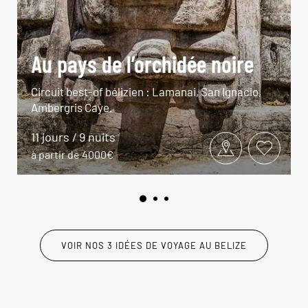
Au pays de l’orchidée noire
Circuit best-of bélizien : Lamanai, San Ignacio,
Ambergris Caye.
11 jours / 9 nuits
à partir de 4000€
VOIR NOS 3 IDÉES DE VOYAGE AU BELIZE