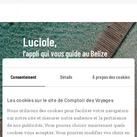
Luciole,
l'appli qui vous guide au Belize
L’itinéraire vers votre hôtel
en 1
clic
Consentement
Détails
À propos des cookies
Notre sélection de petites adresses
gourmandes
Les cookies sur le site de Comptoir des Voyages
Les plus beaux sites mayas
géolocalisés
Nous utilisons des cookies pour faciliter votre navigation
sur notre site et mesurer notre audience et la pertinence
L'album souvenirs à composer
de nos publicités. Vous pouvez choisir maintenant quels
vous-même
cookies vous acceptez. Vous pourrez modifier vos choix en