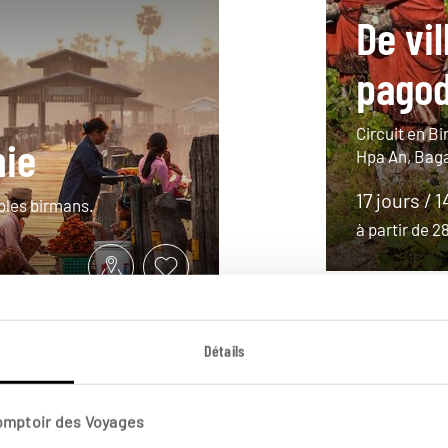
De vi
pago
Circuit en B
nie
Hpa An, Bagan
17 jours / 1
ables birmans.
à partir de 
Détails
Comptoir des Voyages