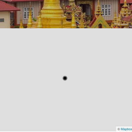
©
Mapbo