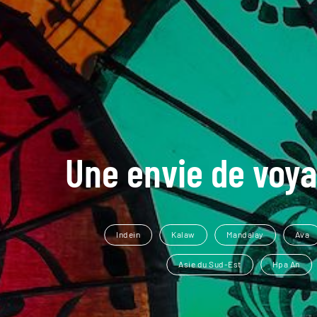
Une envie de voya
Indein
Kalaw
Mandalay
Ava
Asie du Sud-Est
Hpa An