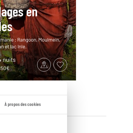
llages en
des
irmanie : Rangoon, Moulmein,
 et lac Inle.
4 nuits
2850€
À propos des cookies