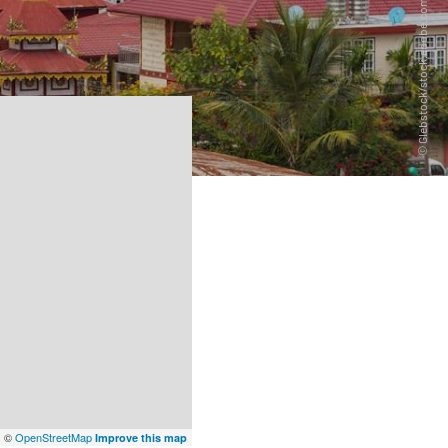
x
©
OpenStreetMap
Improve this map