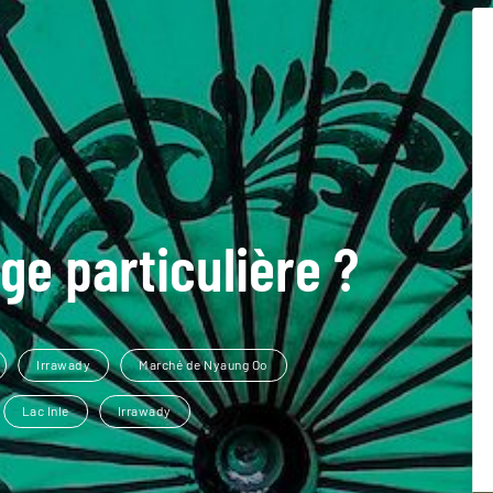
ge particulière ?
Irrawady
Marché de Nyaung Oo
Lac Inle
Irrawady