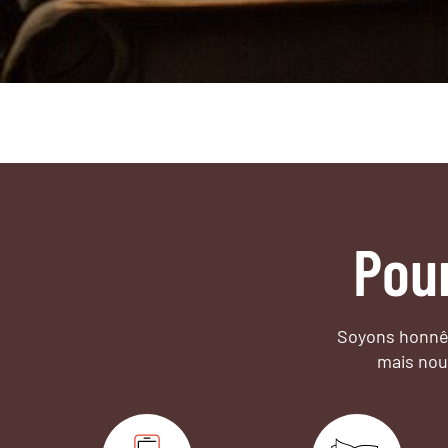
Pou
Soyons honnêt
mais nou