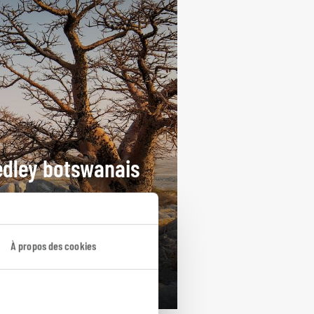
dley botswanais
cuit autotour au Botswana :
c de Chobe, pans de
gadikgadi, Khwai-Moremi…
À propos des cookies
ours / 10 nuits
rtir de 5000€