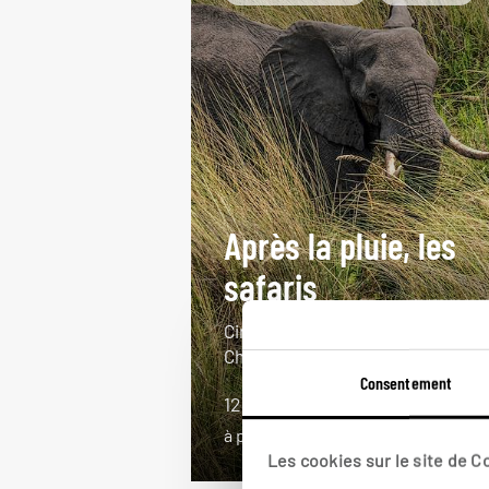
Après la pluie, les
safaris
Circuit Botswana hors saison :
Chobe, Moremi, delta Okavango…
Consentement
12 jours / 9 nuits
à partir de 5500€
Les cookies sur le site de 