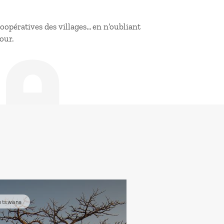
de
coopératives des villages… en n’oubliant
tour.
otswana