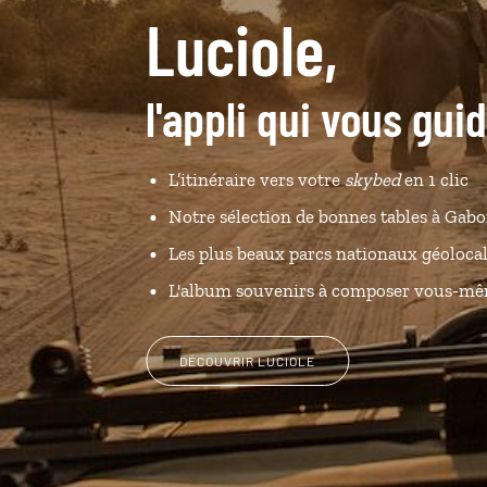
Luciole,
l'appli qui vous gu
L’itinéraire vers votre
skybed
en 1 clic
Notre sélection de bonnes tables à Gab
Les plus beaux parcs nationaux géolocal
L'album souvenirs à composer vous-m
DÉCOUVRIR LUCIOLE