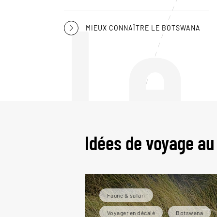
Le
MIEUX CONNAÎTRE LE BOTSWANA
Idées de voyage a
Faune & safari
Voyager en décalé
Botswana