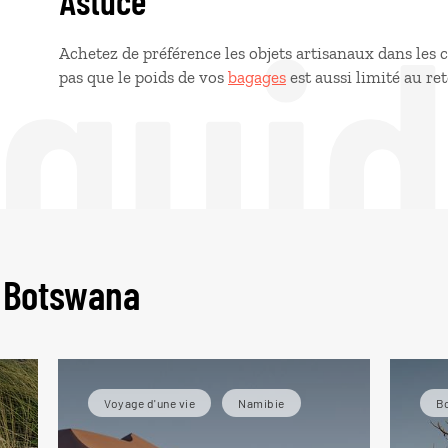
 gui
Astuce
Achetez de préférence les objets artisanaux dans les 
pas que le poids de vos
bagages
est aussi limité au re
u Botswana
Voyage d'une vie
Namibie
B