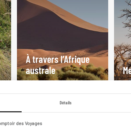
À travers l’Afrique
australe
Me
Circuit autotour en 4 × 4 en
Cir
Namibie, au Botswana et au
par
Zimbabwe.
Mak
Détails
23 jours / 20 nuits
13 j
à partir de 7250€
à pa
Comptoir des Voyages