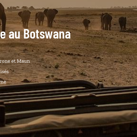
ide au Botswana
orone et Maun
isés
ême