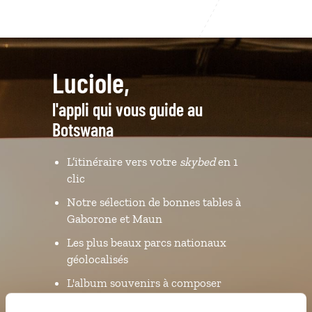
Luciole,
l'appli qui vous guide au
Botswana
L’itinéraire vers votre
skybed
en 1
clic
Notre sélection de bonnes tables à
Gaborone et Maun
Les plus beaux parcs nationaux
géolocalisés
L'album souvenirs à composer
vous-même