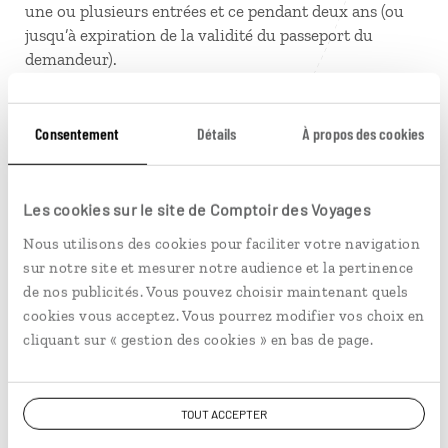
une ou plusieurs entrées et ce pendant deux ans (ou
jusqu’à expiration de la validité du passeport du
demandeur).
PERMIS DE CONDUIRE
Consentement
Détails
À propos des cookies
Pour éviter tout désagrément, il peut-être utile, même
pour les pays extra-européens reconnaissant
officiellement sur leur territoire la validité du permis
Les cookies sur le site de Comptoir des Voyages
français, de se procurer également un permis de
Nous utilisons des cookies pour faciliter votre navigation
conduire international ou, à défaut, une traduction
sur notre site et mesurer notre audience et la pertinence
assermentée du permis français.
de nos publicités. Vous pouvez choisir maintenant quels
cookies vous acceptez. Vous pourrez modifier vos choix en
APPAREILS ELECTRONIQUES
cliquant sur « gestion des cookies » en bas de page.
De nouvelles mesures de sécurité sont entrées en
vigueur dans les aéroports : les appareils
électroniques (smartphones, tablettes, portables…)
TOUT ACCEPTER
doivent être chargés et en état de fonctionnement
pour tous les vols allant ou passant par les Etats-Unis