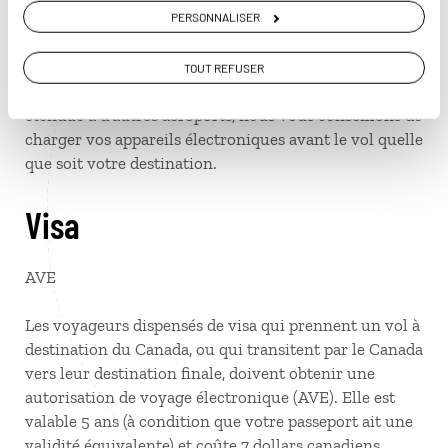
et Londres. Les agents de contrôle doivent pouvoir les
PERSONNALISER
allumer. Par précaution, ayez votre chargeur à portée
de main. Si votre appareil est déchargé ou défectueux,
TOUT REFUSER
il sera confisqué. Cette mesure étant susceptible d’être
étendue à d’autres aéroports, nous vous conseillons de
charger vos appareils électroniques avant le vol quelle
que soit votre destination.
Visa
AVE
Les voyageurs dispensés de visa qui prennent un vol à
destination du Canada, ou qui transitent par le Canada
vers leur destination finale, doivent obtenir une
autorisation de voyage électronique (AVE). Elle est
valable 5 ans (à condition que votre passeport ait une
validité équivalente) et coûte 7 dollars canadiens.