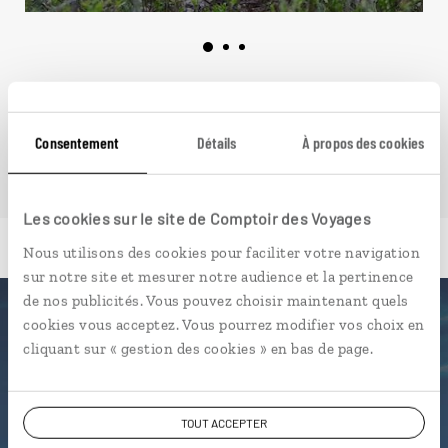
VOIR NOS 40 IDÉES DE VOYAGE AU CANADA
Consentement
Détails
À propos des cookies
Les cookies sur le site de Comptoir des Voyages
Nous utilisons des cookies pour faciliter votre navigation
sur notre site et mesurer notre audience et la pertinence
de nos publicités. Vous pouvez choisir maintenant quels
cookies vous acceptez. Vous pourrez modifier vos choix en
Luciole,
cliquant sur « gestion des cookies » en bas de page.
l'appli qui vous guide au Canada
TOUT ACCEPTER
L’itinéraire vers votre chambre