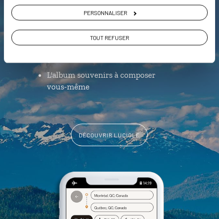
d'hôtes en 1 clic
PERSONNALISER
Notre sélection de bars et
microbrasseries
TOUT REFUSER
Les plus beaux parcs nationaux
géolocalisés
L'album souvenirs à composer
vous-même
DÉCOUVRIR LUCIOLE