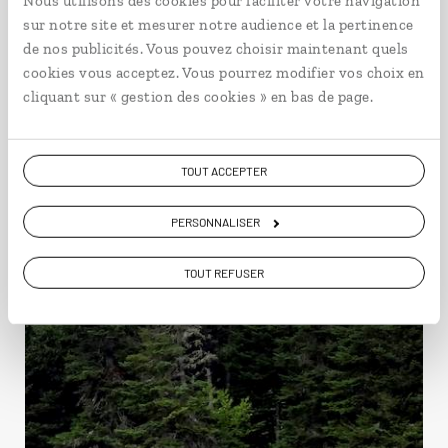
Nous utilisons des cookies pour faciliter votre navigation
sur notre site et mesurer notre audience et la pertinence
de nos publicités. Vous pouvez choisir maintenant quels
Idées de voyage au
cookies vous acceptez. Vous pourrez modifier vos choix en
cliquant sur « gestion des cookies » en bas de page.
Canada
TOUT ACCEPTER
Canada
PERSONNALISER
TOUT REFUSER