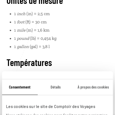
Unités de mesure
1
inch
(in) = 2,5 cm
1
foot
(ft) = 30 cm
1
mile
(m) = 1,6 km
1
pound
(lb) = 0,454 kg
1
gallon
(gal) = 3,8 l
Températures
Convertir les Fahrenheit en Celsius demande un petit
calcul mental : on soustrait 32 puis on divise par 2
Consentement
Détails
À propos des cookies
pour obtenir une conversion à 5 % près. Quelques
repères : 0° C = 32° F ; 10° C = 50° F ; 20° C = 68° F ;
30° C = 86° F
Les cookies sur le site de Comptoir des Voyages