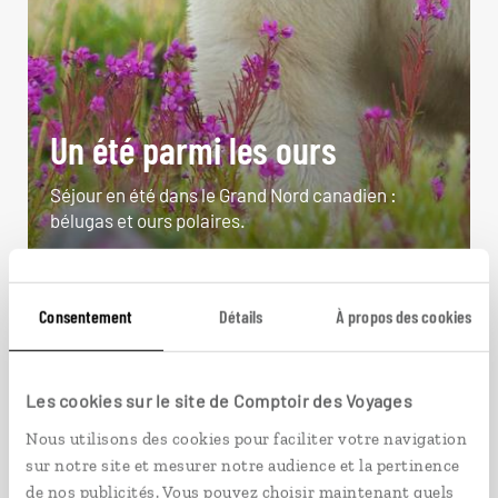
Un été parmi les ours
Séjour en été dans le Grand Nord canadien :
bélugas et ours polaires.
9 jours / 7 nuits
à partir de 5900€
Consentement
Détails
À propos des cookies
Les cookies sur le site de Comptoir des Voyages
Nous utilisons des cookies pour faciliter votre navigation
VOIR NOS 40 IDÉES DE VOYAGE AU CANADA
sur notre site et mesurer notre audience et la pertinence
de nos publicités. Vous pouvez choisir maintenant quels