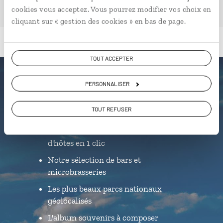
cookies vous acceptez. Vous pourrez modifier vos choix en
cliquant sur « gestion des cookies » en bas de page.
TOUT ACCEPTER
Luciole,
PERSONNALISER
l'appli qui vous guide au Canada
TOUT REFUSER
L’itinéraire vers votre chambre
d'hôtes en 1 clic
Notre sélection de bars et
microbrasseries
Les plus beaux parcs nationaux
géolocalisés
L'album souvenirs à composer