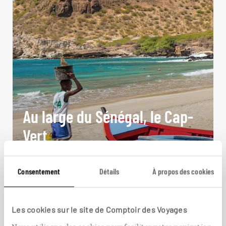
Au large du Sénégal, le Cap-
Vert
Circuit Sénégal et Cap-Vert : delta du Siné-
Saloum, île de Gorée, plages de Boa Vista…
Consentement
Détails
À propos des cookies
16 jours / 15 nuits
à partir de 3100€
Les cookies sur le site de Comptoir des Voyages