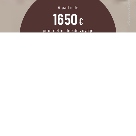
À partir de
1650
€
pour cette idée de voyage
9 jours / 8 nuits
DEMANDER UN DEVIS
Un voyage de noces sur les îles de Sal et Boa
Vista, deux perles du Cap-Vert riches en
plages et adresses de caractère.