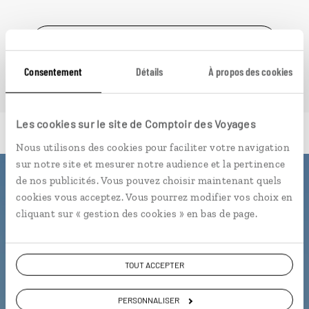
VOIR NOS 10 IDÉES DE VOYAGE AU CAP VERT
Consentement
Détails
À propos des cookies
Les cookies sur le site de Comptoir des Voyages
Nous utilisons des cookies pour faciliter votre navigation
sur notre site et mesurer notre audience et la pertinence
de nos publicités. Vous pouvez choisir maintenant quels
Luciole,
cookies vous acceptez. Vous pourrez modifier vos choix en
cliquant sur « gestion des cookies » en bas de page.
l'appli qui vous guide au Cap Vert
L’itinéraire vers votre
sobrado
en 1
TOUT ACCEPTER
clic
Notre sélection de marchés et
PERSONNALISER