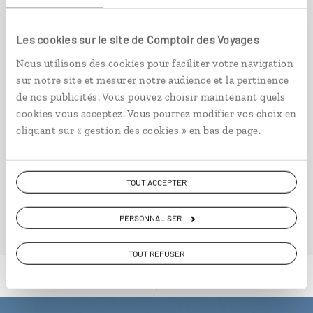
Circuit PMR au Cap-Vert, entre Mindelo et les
Les cookies sur le site de Comptoir des Voyages
plages de Sal.
Nous utilisons des cookies pour faciliter votre navigation
8 jours / 7 nuits
sur notre site et mesurer notre audience et la pertinence
à partir de 1850€
de nos publicités. Vous pouvez choisir maintenant quels
cookies vous acceptez. Vous pourrez modifier vos choix en
cliquant sur « gestion des cookies » en bas de page.
TOUT ACCEPTER
VOIR NOS 10 IDÉES DE VOYAGE AU CAP VERT
PERSONNALISER
TOUT REFUSER