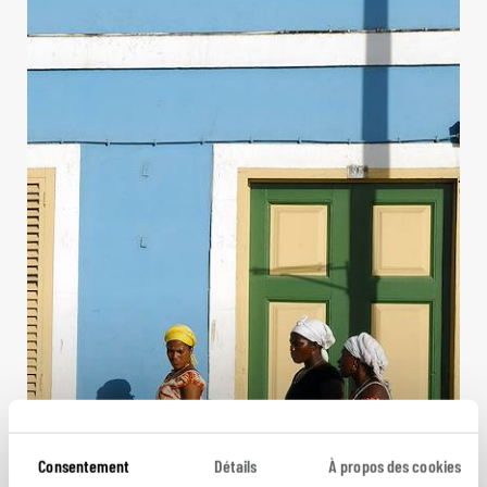
Consentement
Détails
À propos des cookies
Le Cap-Vert en douceur