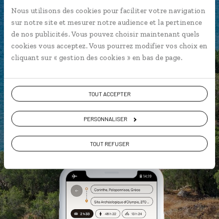
L’itinéraire vers votre pension
en 1
Nous utilisons des cookies pour faciliter votre navigation
clic
sur notre site et mesurer notre audience et la pertinence
Notre sélection de tavernes
de nos publicités. Vous pouvez choisir maintenant quels
cookies vous acceptez. Vous pourrez modifier vos choix en
Les plus beaux sites
cliquant sur « gestion des cookies » en bas de page.
archéologiques géolocalisés
L'album souvenirs à composer
vous-même
TOUT ACCEPTER
PERSONNALISER
DÉCOUVRIR LUCIOLE
TOUT REFUSER