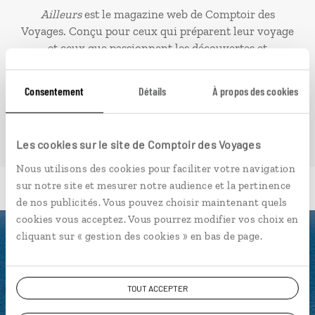
Ailleurs
est le magazine web de Comptoir des
Voyages. Conçu pour ceux qui préparent leur voyage
et ceux que passionnent les découvertes et
rencontres du bout du monde, il fait naître une
irrésistible envie d’aller voir ailleurs.
Consentement
Détails
À propos des cookies
PLONGER DANS NOTRE MAGAZINE
Les cookies sur le site de Comptoir des Voyages
Nous utilisons des cookies pour faciliter votre navigation
sur notre site et mesurer notre audience et la pertinence
de nos publicités. Vous pouvez choisir maintenant quels
cookies vous acceptez. Vous pourrez modifier vos choix en
cliquant sur « gestion des cookies » en bas de page.
Luciole,
l'appli qui vous guide en Crète
TOUT ACCEPTER
L’itinéraire vers votre pension
en 1