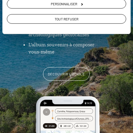
PERSONNALISER
clic
Notre sélection de tavernes
TOUT REFUSER
Les plus beaux sites
archéologiques géolocalisés
L'album souvenirs à composer
vous-même
DÉCOUVRIR LUCIOLE