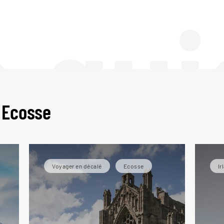
e gui
 Ecosse
Voyager en décalé
Ecosse
Ir