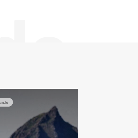
de
lande