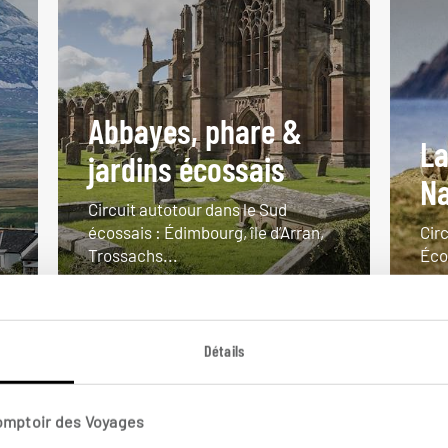
Abbayes, phare &
La
jardins écossais
Na
Circuit autotour dans le Sud
écossais : Édimbourg, île d’Arran,
Circ
Trossachs...
Éco
10 jours / 9 nuits
22 
à partir de 1650€
à pa
Détails
Comptoir des Voyages