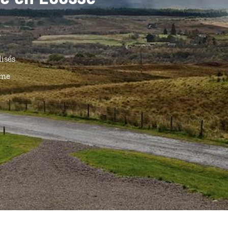
lisés
ême