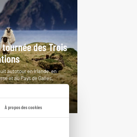
 tournée des Trois
tions
uit autotour en Irlande, en
sse et au Pays de Galles.
jours / 21 nuits
rtir de 3700€
À propos des cookies