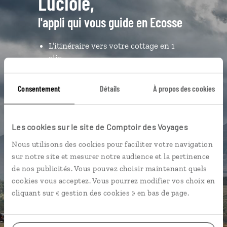
Luciole,
l'appli qui vous guide en Ecosse
L’itinéraire vers votre cottage en 1
clic
Notre sélection de pubs
Consentement
Détails
À propos des cookies
Les plus beaux châteaux hantés
géolocalisés
L'album souvenirs à composer
Les cookies sur le site de Comptoir des Voyages
vous-même
Nous utilisons des cookies pour faciliter votre navigation
sur notre site et mesurer notre audience et la pertinence
de nos publicités. Vous pouvez choisir maintenant quels
DÉCOUVRIR LUCIOLE
cookies vous acceptez. Vous pourrez modifier vos choix en
cliquant sur « gestion des cookies » en bas de page.