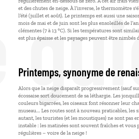
e gui
régulièrement en-dessous de zéro. À cet air frais vien
et des chutes de neige. À l’inverse, le thermomètre s'é
l’été (juillet et août). Le printemps est aussi une sai
mois de mai et de juin sont les plus ensoleillés de l’
clémentes (7
à 13
°C). Si les températures sont simil
est plus épaisse et les paysages peuvent être nimbés
Printemps, synonyme de rena
Alors que la neige disparaît progressivement (sauf su
écossaise sort doucement de sa léthargie. Les jonquil
couleurs bigarrées, les oiseaux font résonner leur cha
museau... Les routes sont à nouveau praticables, les s
autant, les touristes (et les moustiques) ne sont pas e
instable : les matinées sont souvent fraîches et vous 
régulières – voire de la neige
!