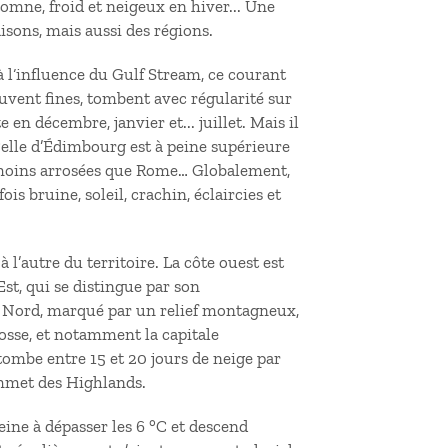
omne, froid et neigeux en hiver... Une
aisons, mais aussi des régions.
 l‘influence du Gulf Stream, ce courant
ouvent fines, tombent avec régularité sur
 en décembre, janvier et... juillet. Mais il
Celle d’Édimbourg est à peine supérieure
nt moins arrosées que Rome… Globalement,
is bruine, soleil, crachin, éclaircies et
 l’autre du territoire. La côte ouest est
st, qui se distingue par son
au Nord, marqué par un relief montagneux,
cosse, et notamment la capitale
l tombe entre 15
et 20
jours de neige par
ommet des Highlands.
eine à dépasser les 6
°C et descend