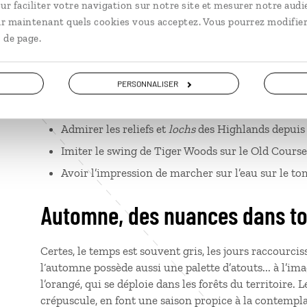
ur faciliter votre navigation sur notre site et mesurer notre audi
écossais, ou midges, qui pullulent près des
lochs
et d
ir maintenant quels cookies vous acceptez. Vous pourrez modifier
 de page.
5 bonnes raisons de voyager en Éco
Se laisser porter par le courant de la rivière T
PERSONNALISER
Rester bouche bée devant les épreuves de force
Admirer les reliefs et
lochs
des Highlands depuis
Imiter le swing de Tiger Woods sur le Old Cours
Avoir l’impression de marcher sur l’eau sur le t
Automne, des nuances dans to
Certes, le temps est souvent gris, les jours raccourc
l‘automne possède aussi une palette d’atouts... à l’ima
l’orangé, qui se déploie dans les forêts du territoire.
crépuscule, en font une saison propice à la contemplat