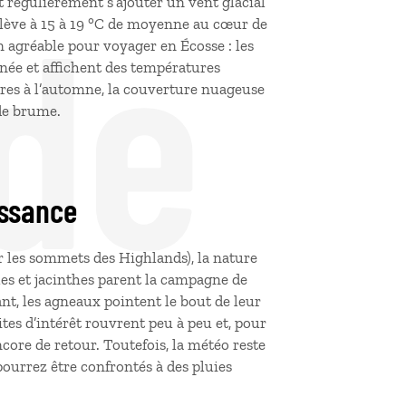
de
t régulièrement s’ajouter un vent glacial
lève à 15
à 19
°C de moyenne au cœur de
son agréable pour voyager en Écosse : les
année et affichent des températures
aires à l’automne, la couverture nuageuse
 de brume.
issance
r les sommets des Highlands), la nature
les et jacinthes parent la campagne de
nt, les agneaux pointent le bout de leur
ites d’intérêt rouvrent peu à peu et, pour
ncore de retour. Toutefois, la météo reste
pourrez être confrontés à des pluies