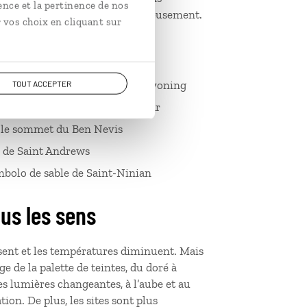
ence et la pertinence de nos
ont les piqûres démangent furieusement.
 vos choix en cliquant sur
sse en été
ummel lors d’une descente de canyoning
TOUT ACCEPTER
 des Highlands Games de Braemar
 le sommet du Ben Nevis
e de Saint Andrews
ombolo de sable de Saint-Ninian
us les sens
issent et les températures diminuent. Mais
ge de la palette de teintes, du doré à
 Les lumières changeantes, à l’aube et au
ion. De plus, les sites sont plus