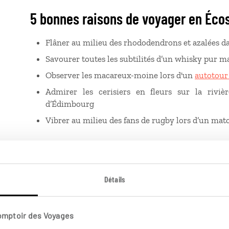
5 bonnes raisons de voyager en Éco
Flâner au milieu des rhododendrons et azalées da
Savourer toutes les subtilités d’un whisky pur mal
Observer les macareux-moine lors d'un
autotour 
Admirer les cerisiers en fleurs sur la rivi
d’Édimbourg
Vibrer au milieu des fans de rugby lors d’un mat
Été, plus chaud et fréquenté
La douceur des étés écossais se prête à une foule d’ac
Détails
de lézarder sur les plages de la côte
? C’est également 
de quelques nuages et averses. Avec le rallongement de
ouvrent grand leurs portes, et les
festivals écossais
ba
Comptoir des Voyages
fréquentation touristique est très élevée à cette pér