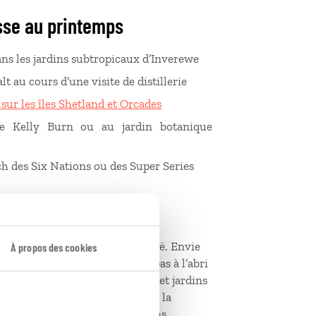
sse au printemps
ns les jardins subtropicaux d’Inverewe
t au cours d’une visite de distillerie
sur les îles Shetland et Orcades
ère Kelly Burn ou au jardin botanique
ch des Six Nations ou des Super Series
tivités, de la randonnée au canoë. Envie
À propos des cookies
possible, même si vous n’êtes pas à l’abri
s journées, les sites culturels et jardins
ttent leur plein. Conséquence
: la
iode. Sans oublier les moucherons