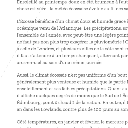
Ensoleillé au printemps, doux en été, brumeux à l’aut
chose est sûre
: la météo écossaise évolue au fil des s
L’Écosse bénéficie d’un climat doux et humide grâce à
océanique venu de l’Atlantique. Les précipitations, s
l’ensemble de l’année, avec peut-être une légère pointe
ne faut pas non plus trop exagérer la pluviométrie
! 
à celle de Londres, et plusieurs villes de la côte so
il faut s’attendre à un temps changeant, alternant parfo
arcs-en-ciel au sein d’une même journée.
Aussi, le climat écossais n’est pas uniforme d’un bout à
généralement plus venteuse et humide que la partie E
ensoleillement et ses faibles précipitations. Quant 
il affiche quelques degrés de moins que le Sud de l'É
Édimbourg, point «
chaud
» de la nation. En outre, i
an dans les Lowlands, contre plus de 100 jours au s
Côté températures, en janvier et février, le mercure p