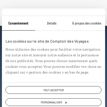
Consentement
Détails
À propos des cookies
Luciole,
Les cookies sur le site de Comptoir des Voyages
l'appli qui vous guide aux
Nous utilisons des cookies pour faciliter votre navigation
sur notre site et mesurer notre audience et la pertinence
Emirats Arabes Unis
de nos publicités. Vous pouvez choisir maintenant quels
cookies vous acceptez. Vous pourrez modifier vos choix en
L’itinéraire vers votre
guesthouse
cliquant sur « gestion des cookies » en bas de page.
en 1 clic
Notre sélection de
rooftops
à
Dubaï
TOUT ACCEPTER
Les quartiers les plus tendances
géolocalisés
PERSONNALISER