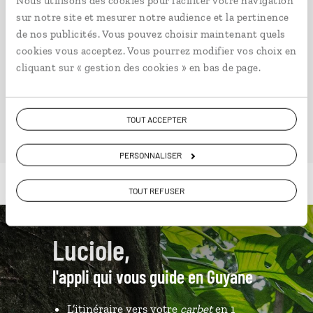
Nous utilisons des cookies pour faciliter votre navigation
sur notre site et mesurer notre audience et la pertinence
de nos publicités. Vous pouvez choisir maintenant quels
cookies vous acceptez. Vous pourrez modifier vos choix en
cliquant sur « gestion des cookies » en bas de page.
VOIR NOS 3 IDÉES DE VOYAGE EN GUYANE
TOUT ACCEPTER
PERSONNALISER
TOUT REFUSER
Luciole,
l'appli qui vous guide en Guyane
L’itinéraire vers votre
carbet
en 1