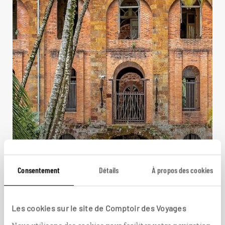
Fugue équatoriale
Consentement
Détails
À propos des cookies
Circuit autotour en Guyane : Cayenne, Kourou,
forêt amazonienne…
Les cookies sur le site de Comptoir des Voyages
10 jours / 8 nuits
à partir de 2500€