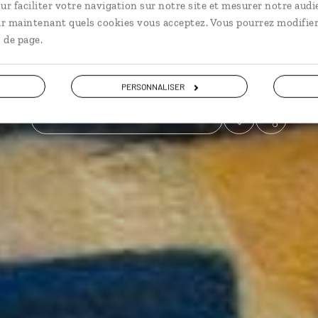
ur faciliter votre navigation sur notre site et mesurer notre audi
ir maintenant quels cookies vous acceptez. Vous pourrez modifier
Activités nature
 de page.
Voir les 5 avis sur les voyages en Guyane
PERSONNALISER
VOIR LA GALERIE PHOTOS