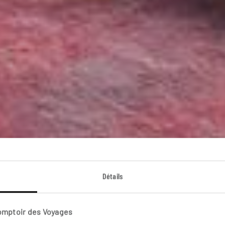
alette amazonien
Détails
Circuit Guyane et Brésil, deux visages de l’Amazonie.
Comptoir des Voyages