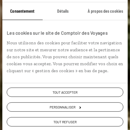
Consentement
Détails
À propos des cookies
Une fusée pour la
Les cookies sur le site de Comptoir des Voyages
canopée
Nous utilisons des cookies pour faciliter votre navigation
sur notre site et mesurer notre audience et la pertinence
Autotour complet en Guyane : Kourou, marais de Kaw,
de nos publicités. Vous pouvez choisir maintenant quels
Maroni…
cookies vous acceptez. Vous pourrez modifier vos choix en
cliquant sur « gestion des cookies » en bas de page.
Voir les 5 avis sur les voyages en Guyane
TOUT ACCEPTER
VOIR LA GALERIE PHOTOS
PERSONNALISER
TOUT REFUSER