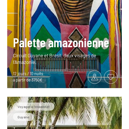
Palette amazonienne
Circuit Guyane et Brésil, deux visages de
l’Amazonie.
12 jours / 10 nuits
à partir de 3750€
Voyager à l’essentiel
Guyane