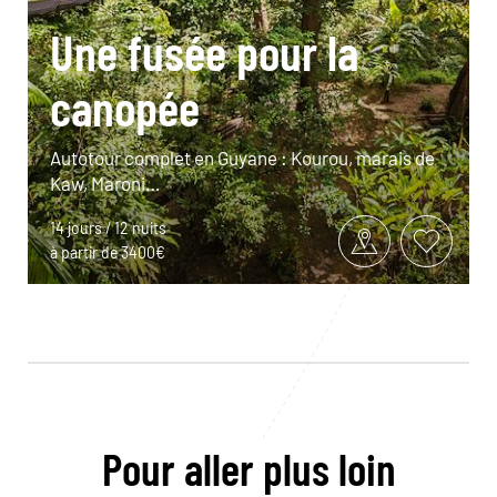
Une fusée pour la
canopée
Autotour complet en Guyane : Kourou, marais de
Kaw, Maroni…
14 jours / 12 nuits
à partir de 3400€
Pour aller plus loin