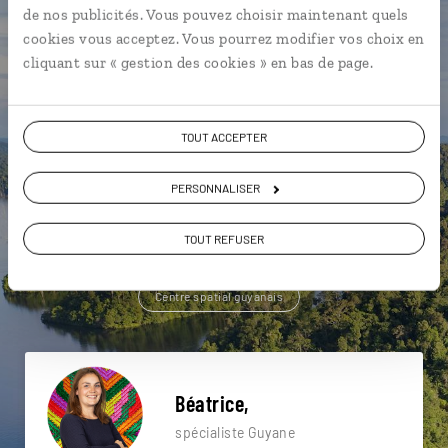
de nos publicités. Vous pouvez choisir maintenant quels
Une envie de voyage
cookies vous acceptez. Vous pourrez modifier vos choix en
cliquant sur « gestion des cookies » en bas de page.
particulière ?
TOUT ACCEPTER
Cayenne
Îles du Salut
Amazonie
PERSONNALISER
Centre spatial guyanais
Rémire-Montjoly
Kourou
TOUT REFUSER
Cacao
Fleuve Maroni
Lac de Petit-Saut
Centre spatial guyanais
Béatrice,
spécialiste Guyane