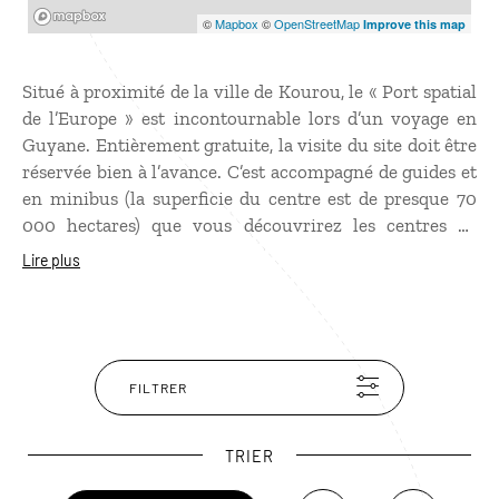
Mapbox
©
Mapbox
©
OpenStreetMap
Improve this map
Situé à proximité de la ville de Kourou, le « Port spatial
de l’Europe » est incontournable lors d’un voyage en
Guyane. Entièrement gratuite, la visite du site doit être
réservée bien à l’avance. C’est accompagné de guides et
en minibus (la superficie du centre est de presque 70
000 hectares) que vous découvrirez les centres de
contrôle, les zones de lancement d'Ariane 5, de Soyouz
Lire plus
et du futur lanceur Ariane 6. Vous en apprendrez plus
sur la préparation et le déroulement d’un lancement
ainsi que sur l'impact de l'activité spatiale sur
l'environnement. Si vous êtes en Guyane au moment
d’un lancement, il est possible d’y assister gratuitement
FILTRER
en fonction des places disponibles.
TRIER