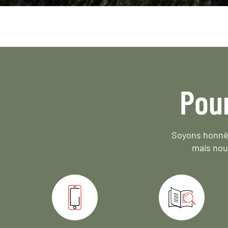
Pou
Soyons honnêt
mais nou