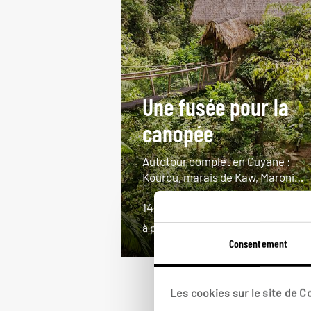
Une fusée pour la
canopée
Autotour complet en Guyane :
Kourou, marais de Kaw, Maroni…
14 jours / 12 nuits
à partir de 3400€
Consentement
Les cookies sur le site de 