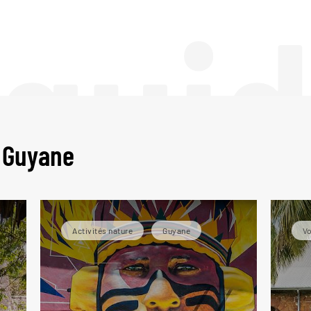
 gui
n Guyane
Activités nature
Guyane
Vo