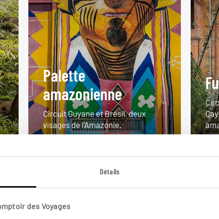
Palette
Fu
amazonienne
Cir
Circuit Guyane et Brésil, deux
Cay
visages de l’Amazonie.
ama
12 jours / 10 nuits
10 
à partir de 3750€
à pa
Détails
Comptoir des Voyages