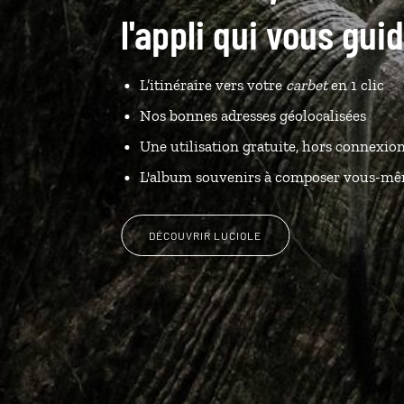
l'appli qui vous gu
L’itinéraire vers votre
carbet
en 1 clic
Nos bonnes adresses géolocalisées
Une utilisation gratuite, hors connexio
L'album souvenirs à composer vous-m
DÉCOUVRIR LUCIOLE