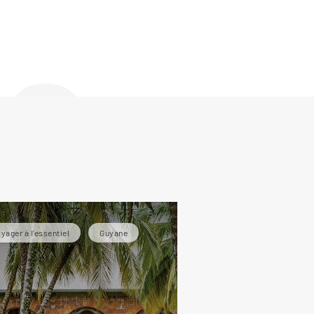
de
yager à l’essentiel
Guyane