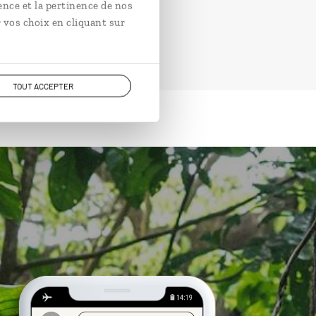
ence et la pertinence de nos
 vos choix en cliquant sur
TOUT ACCEPTER