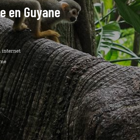
ide en Guyane
n internet
ême