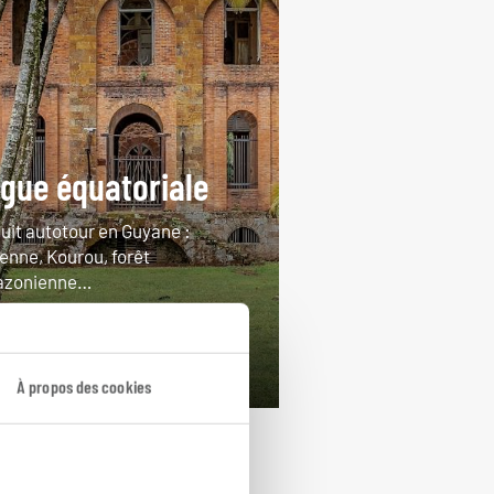
gue équatoriale
cuit autotour en Guyane :
enne, Kourou, forêt
zonienne…
jours / 8 nuits
rtir de 2500€
À propos des cookies