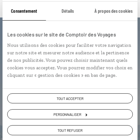
Consentement
Détails
À propos des cookies
Luciole,
Les cookies sur le site de Comptoir des Voyages
Nous utilisons des cookies pour faciliter votre navigation
l'appli qui vous guide à Hong
sur notre site et mesurer notre audience et la pertinence
Kong
de nos publicités. Vous pouvez choisir maintenant quels
cookies vous acceptez. Vous pourrez modifier vos choix en
L'itinéraire votre votre hôtel avec
cliquant sur « gestion des cookies » en bas de page.
vue
Notre sélection de restaurants de
dim sum
TOUT ACCEPTER
Nos bonnes adresses à souvenirs
PERSONNALISER
géolocalisées
L'album souvenirs à composer
TOUT REFUSER
vous-même